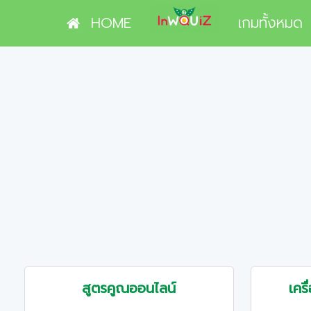
HOME
เกมทั้งหมด
สูตรคูณออนไลน์
เคร