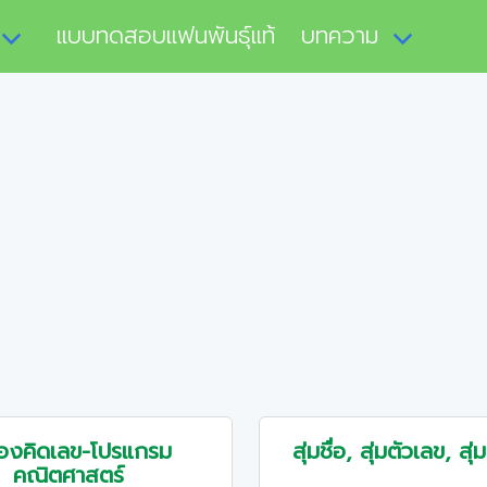
แบบทดสอบแฟนพันธุ์แท้
บทความ
ื่องคิดเลข-โปรแกรม
สุ่มชื่อ, สุ่มตัวเลข, สุ
คณิตศาสตร์