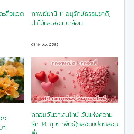
ละสิ่งแวด
กาพย์ยานี 11 อนุรักษ์ธรรมชาติ,
ป่าไม้และสิ่งแวดล้อม
16 มิ.ย. 2565
กลอนวันวาเลนไทน์ วันแห่งความ
่อง
รัก 14 กุมภาพันธ์(กลอนแปดกลอน
ชบา
สี่)