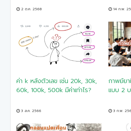
2 ต.ค. 2568
14 ก.พ. 2
ค่า k หลังตัวเลข เช่น 20k, 30k,
กาพย์ยานี
60k, 100k, 500k มีค่าเท่าไร?
แบบ 2 บ
3 ส.ค. 2566
3 ก.พ. 25