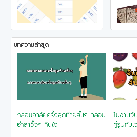
บทความล่าสุด
กลอนอาลัยครั้งสุดท้ายสั้นๆ กลอน
ใบงานจับ
อำลาซึ้งๆ กินใจ
คู่รูปกับ