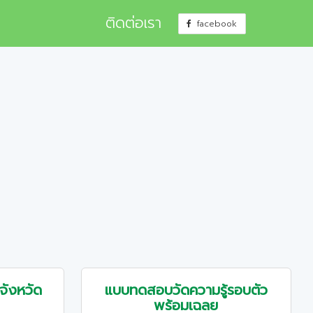
ติดต่อเรา
facebook
่มจังหวัด
แบบทดสอบวัดความรู้รอบตัว
พร้อมเฉลย