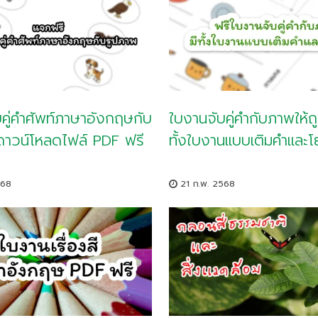
คู่คําศัพท์ภาษาอังกฤษกับ
ใบงานจับคู่คำกับภาพให้ถ
ดาวน์โหลดไฟล์ PDF ฟรี
ทั้งใบงานแบบเติมคำและโ
568
21 ก.พ. 2568